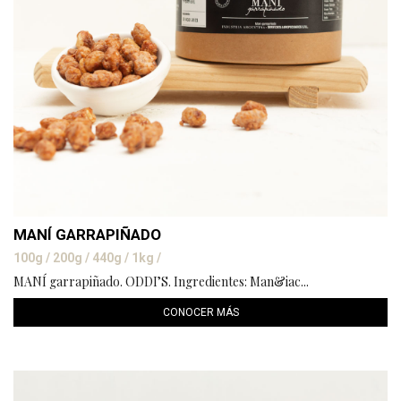
MANÍ GARRAPIÑADO
100g / 200g / 440g / 1kg /
MANÍ garrapiñado. ODDI’S. Ingredientes: Man&iac...
CONOCER MÁS