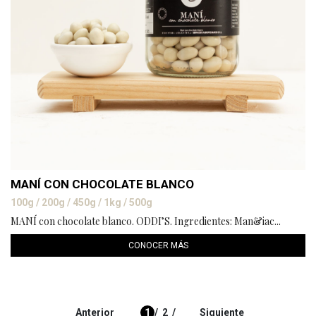
MANÍ CON CHOCOLATE BLANCO
100g / 200g / 450g / 1kg / 500g
MANÍ con chocolate blanco. ODDI’S. Ingredientes: Man&iac...
CONOCER MÁS
Anterior
1
/
2
/
Siguiente