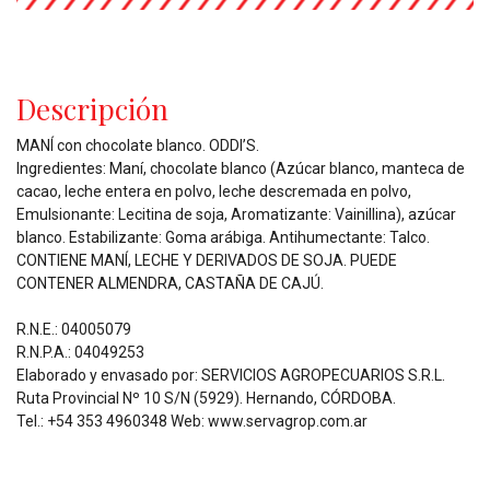
Descripción
MANÍ con chocolate blanco. ODDI’S.
Ingredientes: Maní, chocolate blanco (Azúcar blanco, manteca de
cacao, leche entera en polvo, leche descremada en polvo,
Emulsionante: Lecitina de soja, Aromatizante: Vainillina), azúcar
blanco. Estabilizante: Goma arábiga. Antihumectante: Talco.
CONTIENE MANÍ, LECHE Y DERIVADOS DE SOJA. PUEDE
CONTENER ALMENDRA, CASTAÑA DE CAJÚ.
R.N.E.: 04005079
R.N.P.A.: 04049253
Elaborado y envasado por: SERVICIOS AGROPECUARIOS S.R.L.
Ruta Provincial Nº 10 S/N (5929). Hernando, CÓRDOBA.
Tel.: +54 353 4960348 Web: www.servagrop.com.ar